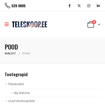
528 9895
0
POOD
AVALEHT
POOD
Tootegrupid
Teleskoobid
Sky-Watcher
Lisad teleskoopidele