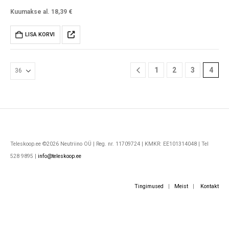
Eestis. Sellega näeb Kuul
Kuumakse al.
18,39
€
ohtralt kraatreid, Saturni
rõngaid, Jupiteri kuulsaid kuid
LISA KORVI
ja pilvevööndeid. Sobib
alustavale
astronoomiahuvilisele ning
1
2
3
4
võimaldab ka peafookuses
fotosid…
Teleskoop.ee ©2026 Neutriino OÜ | Reg. nr. 11709724 | KMKR: EE101314048 | Tel
528 9895 |
info@teleskoop.ee
Tingimused
|
Meist
|
Kontakt