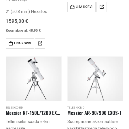
LISA KORVI
2” (50,8 mm) Hexafoc
1595,00
€
Kuumakse al.
48,95
€
LISA KORVI
TELESKOOBID
TELESKOOBID
Messier NT-150L/1200 EXOS-2 GOTO
Messier AR-90/900 EXOS-1
Tellimiseks saada e-kiri
Suurepärane akromaatilise
aadressile
kakskikläätsega teleskoop