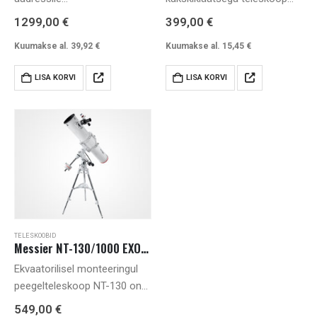
taevatoru@teleskoop.ee
.
algajale
1299,00
€
399,00
€
astronoomiahuvilisele. EXOS-
Kuumakse al.
39,92
€
Kuumakse al.
15,45
€
1 monteering on stabiilne ja
täpne, võimalik täiendada
LISA KORVI
LISA KORVI
kellamehhanismiga. T-
adapteri ja kaamerale sobiva
T-rõnga abil saad ühendada
peegelkaamera ja kasutada
teleskoopi kui 900 mm
fookuskaugusega…
TELESKOOBID
Messier NT-130/1000 EXOS-1
Ekvaatorilisel monteeringul
peegelteleskoop NT-130 on
üks enim ostetud teleskoope
549,00
€