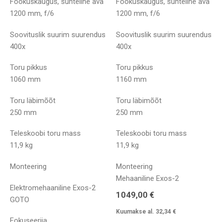
Fookuskaugus, suhteline ava
Fookuskaugus, suhteline ava
1200 mm, f/6
1200 mm, f/6
Soovituslik suurim suurendus
Soovituslik suurim suurendus
400x
400x
Toru pikkus
Toru pikkus
1060 mm
1160 mm
Toru läbimõõt
Toru läbimõõt
250 mm
250 mm
Teleskoobi toru mass
Teleskoobi toru mass
11,9 kg
11,9 kg
Monteering
Monteering
Mehaaniline Exos-2
Elektromehaaniline Exos-2
1049,00
€
GOTO
Kuumakse al.
32,34
€
Fokuseerija