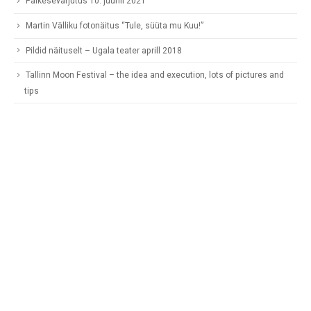
Päikesevarjutus 10. juunil 2021
Martin Välliku fotonäitus “Tule, süüta mu Kuu!”
Pildid näituselt – Ugala teater aprill 2018
Tallinn Moon Festival – the idea and execution, lots of pictures and
tips