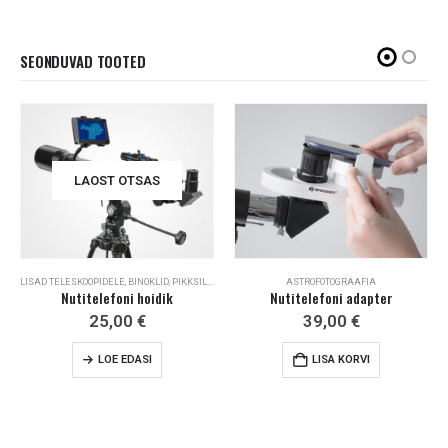
SEONDUVAD TOOTED
LAOST OTSAS
LISAD TELESKOOPIDELE
,
BINOKLID, PIKKSILMAD JA LISAD
ASTROFOTOGRAAFIA
Nutitelefoni hoidik
Nutitelefoni adapter
25,00
€
39,00
€
LOE EDASI
LISA KORVI