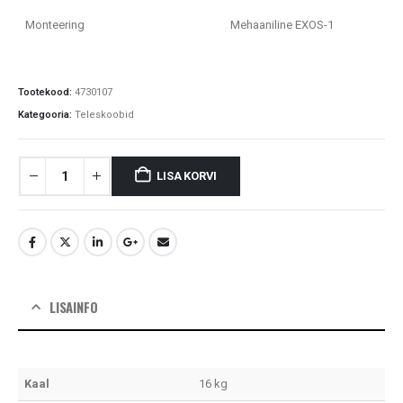
Monteering
Mehaaniline EXOS-1
Tootekood:
4730107
Kategooria:
Teleskoobid
LISA KORVI
LISAINFO
Kaal
16 kg