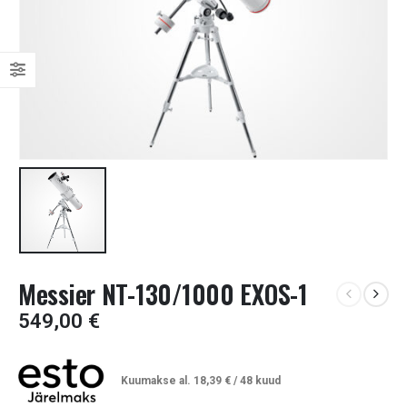
Messier NT-130/1000 EXOS-1
549,00
€
Kuumakse al.
18,39
€
/ 48 kuud