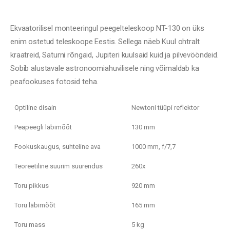
Ekvaatorilisel monteeringul peegelteleskoop NT-130 on üks
enim ostetud teleskoope Eestis. Sellega näeb Kuul ohtralt
kraatreid, Saturni rõngaid, Jupiteri kuulsaid kuid ja pilvevööndeid.
Sobib alustavale astronoomiahuvilisele ning võimaldab ka
peafookuses fotosid teha.
Optiline disain
Newtoni tüüpi reflektor
Peapeegli läbimõõt
130 mm
Fookuskaugus, suhteline ava
1000 mm, f/7,7
Teoreetiline suurim suurendus
260x
Toru pikkus
920 mm
Toru läbimõõt
165 mm
Toru mass
5 kg