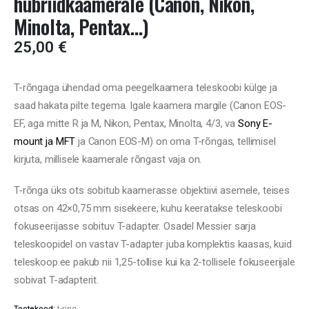
hübriidkaamerale (Canon, Nikon,
Minolta, Pentax…)
25,00
€
T-rõngaga ühendad oma peegelkaamera teleskoobi külge ja
saad hakata pilte tegema. Igale kaamera margile (Canon EOS-
EF, aga mitte R ja M, Nikon, Pentax, Minolta, 4/3, va
Sony E-
mount ja MFT
ja Canon EOS-M) on oma T-rõngas, tellimisel
kirjuta, millisele kaamerale rõngast vaja on.
T-rõnga üks ots sobitub kaamerasse objektiivi asemele, teises
otsas on 42×0,75 mm sisekeere, kuhu keeratakse teleskoobi
fokuseerijasse sobituv T-adapter. Osadel Messier sarja
teleskoopidel on vastav T-adapter juba komplektis kaasas, kuid
teleskoop.ee pakub nii 1,25-tollise kui ka 2-tollisele fokuseerijale
sobivat T-adapterit.
Tootekood:
t-ring