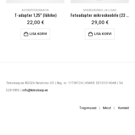
ASTROFOTOGRAAFIA
MIKROSKOOBID JA LISAD
T-adapter 1,25” (lühike)
Fotoadapter mikroskoobile (23 mm)
22,00
€
29,00
€
LISA KORVI
LISA KORVI
Teleskoop.ee ©2026 Neutriino OÜ | Reg. nr. 11709724 | KMKR: EE101314048 | Tel
528 9895 |
info@teleskoop.ee
Tingimused
|
Meist
|
Kontakt