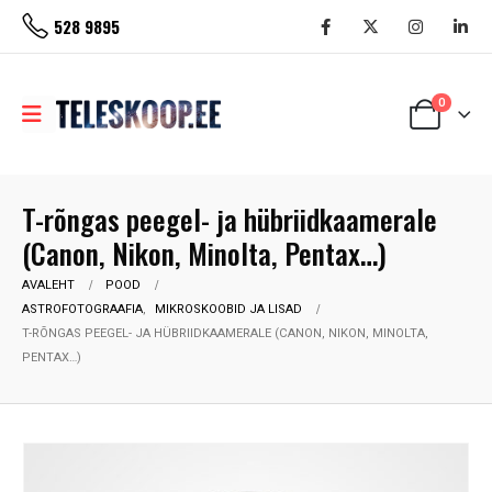
528 9895
0
T-rõngas peegel- ja hübriidkaamerale
(Canon, Nikon, Minolta, Pentax…)
AVALEHT
POOD
ASTROFOTOGRAAFIA
,
MIKROSKOOBID JA LISAD
T-RÕNGAS PEEGEL- JA HÜBRIIDKAAMERALE (CANON, NIKON, MINOLTA,
PENTAX…)