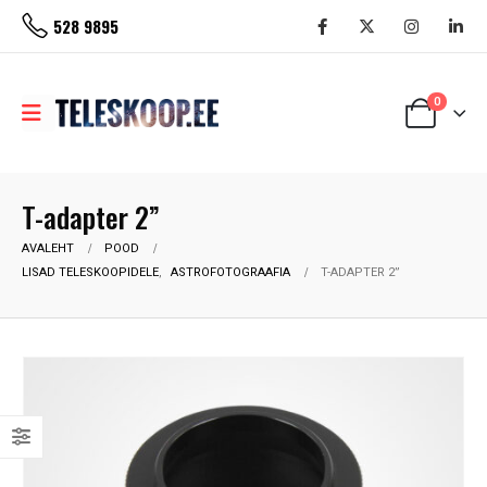
528 9895
0
T-adapter 2”
AVALEHT
POOD
LISAD TELESKOOPIDELE
,
ASTROFOTOGRAAFIA
T-ADAPTER 2”