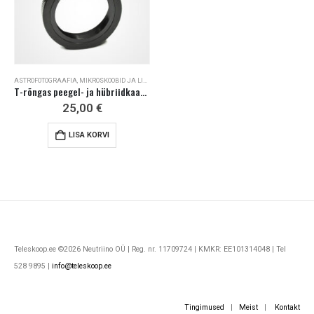
ASTROFOTOGRAAFIA
,
MIKROSKOOBID JA LISAD
T-rõngas peegel- ja hübriidkaamerale (Canon, Nikon, Minolta, Pentax…)
25,00
€
LISA KORVI
Teleskoop.ee ©2026 Neutriino OÜ | Reg. nr. 11709724 | KMKR: EE101314048 | Tel
528 9895 |
info@teleskoop.ee
Tingimused
|
Meist
|
Kontakt