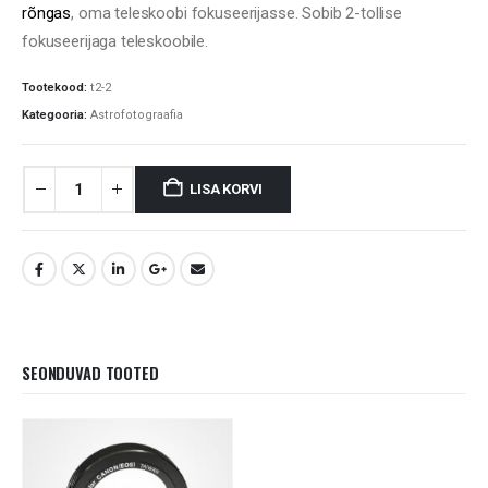
rõngas
, oma teleskoobi fokuseerijasse. Sobib 2-tollise
fokuseerijaga teleskoobile.
Tootekood:
t2-2
Kategooria:
Astrofotograafia
LISA KORVI
SEONDUVAD TOOTED