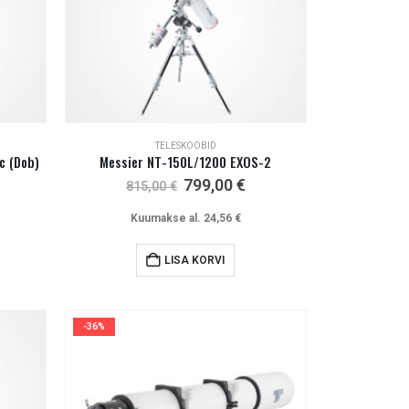
TELESKOOBID
c (Dob)
Messier NT-150L/1200 EXOS-2
Algne
Current
799,00
€
815,00
€
hind
price
oli:
is:
Kuumakse al.
24,56
€
815,00 €.
799,00 €.
LISA KORVI
-36%