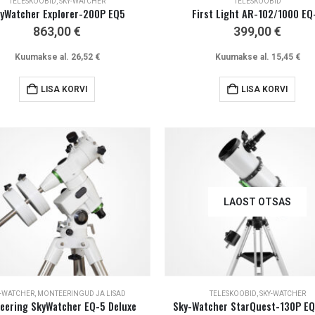
TELESKOOBID
,
SKY-WATCHER
TELESKOOBID
yWatcher Explorer-200P EQ5
First Light AR-102/1000 EQ
863,00
€
399,00
€
Kuumakse al.
26,52
€
Kuumakse al.
15,45
€
LISA KORVI
LISA KORVI
LAOST OTSAS
Y-WATCHER
,
MONTEERINGUD JA LISAD
TELESKOOBID
,
SKY-WATCHER
eering SkyWatcher EQ-5 Deluxe
Sky-Watcher StarQuest-130P EQ