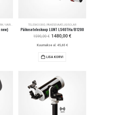
VARIOUS / SALE
TELESKOOBID
,
PÄIKESEVAATLUS/SOLAR
 new)
Päikeseteleskoop LUNT LS40THa/B1200
Current
Algne
Current
1480,00
€
1590,00
€
price
hind
price
s:
oli:
is:
Kuumakse al.
45,65
€
3589,00 €.
1590,00 €.
1480,00 €.
LISA KORVI