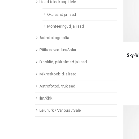
Lisad teleskoopidele
Okulaarid ja lisad
Monteeringud ja lisad
Astrofotograafia
Päikesevaatlus/Solar
Sky-W
Binoklid, pikksilmad ja lisad
Mikroskoobid ja lisad
Astrofotod, trükised
Ilm/õhk
Leiunurk / Various / Sale