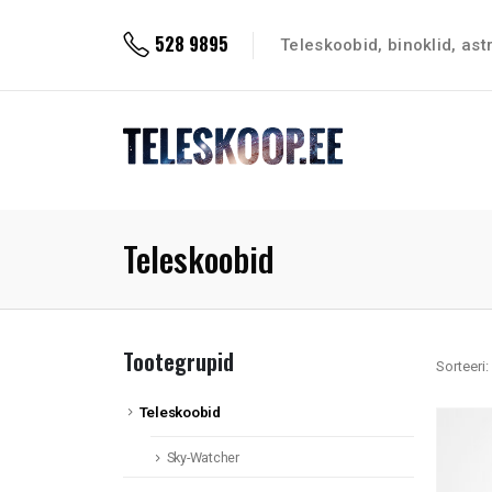
528 9895
Teleskoobid, binoklid, as
Teleskoobid
Tootegrupid
Sorteeri:
Teleskoobid
Sky-Watcher