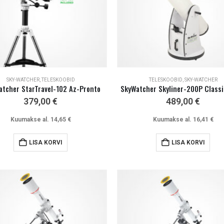
SKY-WATCHER
,
TELESKOOBID
TELESKOOBID
,
SKY-WATCHER
atcher StarTravel-102 Az-Pronto
SkyWatcher Skyliner-200P Classi
379,00
€
489,00
€
Kuumakse al.
14,65
€
Kuumakse al.
16,41
€
LISA KORVI
LISA KORVI