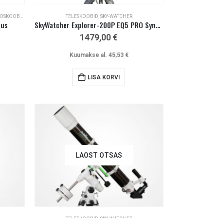
OOBID JA LISAD
TELESKOOBID
,
SKY-WATCHER
tus
SkyWatcher Explorer-200P EQ5 PRO SynScan
1479,00
€
Kuumakse al.
45,53
€
LISA KORVI
LAOST OTSAS