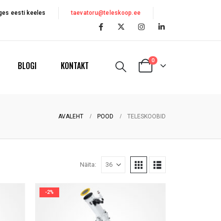
es eesti keeles
taevatoru@teleskoop.ee
0
BLOGI
KONTAKT
AVALEHT
POOD
TELESKOOBID
Näita:
-2%