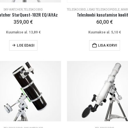
SKY-WATCHER
,
TELESKOOBID
TELESKOOBID
,
LISAD TELESKOOPIDELE
,
MIKROSK
atcher StarQuest-102R EQ/AltAz
Teleskoobi kasutamise kooli
359,00
€
60,00
€
Kuumakse al.
13,89
€
Kuumakse al.
5,10
€
LOE EDASI
LISA KORVI