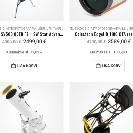
BID
,
ASTROFOTOGRAAFIA
,
LEIUNURK / VARIOUS / SALE
TELESKOOBID
,
ASTROFOTOGRAAFIA
,
LEIUNURK / 
SV Bony SV503 80ED F7 + SW Star Adventurer GTi
Celestron EdgeHD 1100 OTA (as
Algne
Current
Algne
2499,00
€
3589,00
€
4000,00
€
4790,00
€
hind
price
hind
oli:
is:
oli:
i
Kuumakse al.
77,01
€
Kuumakse al.
103,20
€
4000,00 €.
2499,00 €.
4790,00 €.
LISA KORVI
LISA KORVI