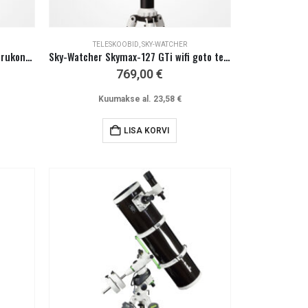
TELESKOOBID
,
SKY-WATCHER
Explore Scientific 406 mm (16”) torukonstruktsiooniga Dobson
Sky-Watcher Skymax-127 GTi wifi goto teleskoop
769,00
€
Kuumakse al.
23,58
€
LISA KORVI