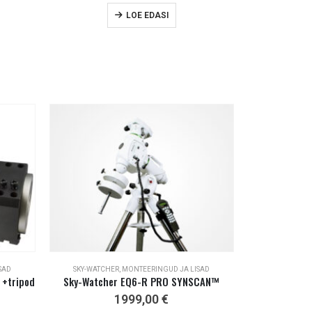
LOE EDASI
SAD
SKY-WATCHER
,
MONTEERINGUD JA LISAD
 +tripod
Sky-Watcher EQ6-R PRO SYNSCAN™
1999,00
€