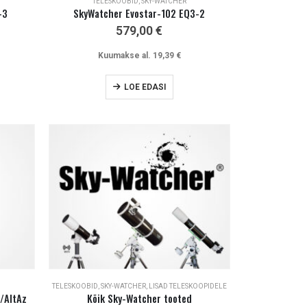
TELESKOOBID
,
SKY-WATCHER
-3
SkyWatcher Evostar-102 EQ3-2
579,00
€
Kuumakse al.
19,39
€
LOE EDASI
TELESKOOBID
,
SKY-WATCHER
,
LISAD TELESKOOPIDELE
/AltAz
Kõik Sky-Watcher tooted