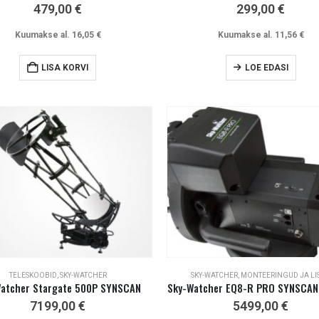
479,00
€
299,00
€
Kuumakse al.
16,05
€
Kuumakse al.
11,56
€
LISA KORVI
LOE EDASI
TELESKOOBID
,
SKY-WATCHER
SKY-WATCHER
,
MONTEERINGUD JA LI
atcher Stargate 500P SYNSCAN
Sky-Watcher EQ8-R PRO SYNSCAN
7199,00
€
5499,00
€