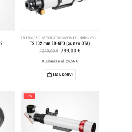
TELESKOOBID
,
ASTROFOTOGRAAFIA
,
LEIUNURK / VARIOUS / SALE
-2
TS 102 mm ED-APO (as new OTA)
Algne
Current
799,00
€
1249,00
€
hind
price
oli:
is:
Kuumakse al.
24,56
€
1249,00 €.
799,00 €.
LISA KORVI
-7%