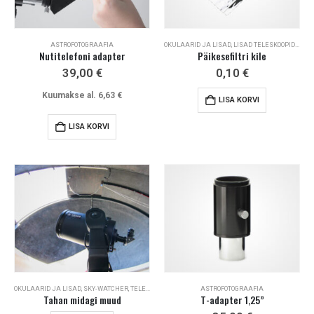
ASTROFOTOGRAAFIA
OKULAARID JA LISAD
,
LISAD TELESKOOPIDELE
,
A
Nutitelefoni adapter
Päikesefiltri kile
39,00
€
0,10
€
Kuumakse al.
6,63
€
LISA KORVI
LISA KORVI
OKULAARID JA LISAD
,
SKY-WATCHER
,
TELESKOOBID
,
MONTEERINGUD JA LISAD
ASTROFOTOGRAAFIA
,
LISAD TELESKOOP
Tahan midagi muud
T-adapter 1,25”