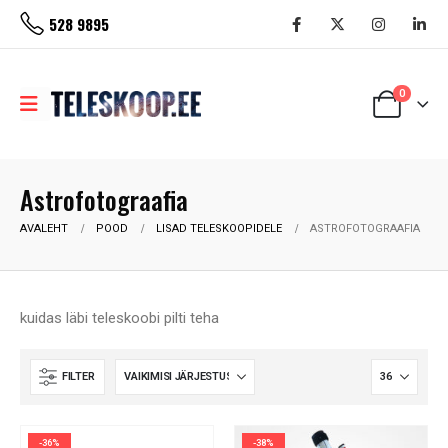
528 9895
0
Astrofotograafia
AVALEHT
POOD
LISAD TELESKOOPIDELE
ASTROFOTOGRAAFIA
kuidas läbi teleskoobi pilti teha
FILTER
-36%
-38%