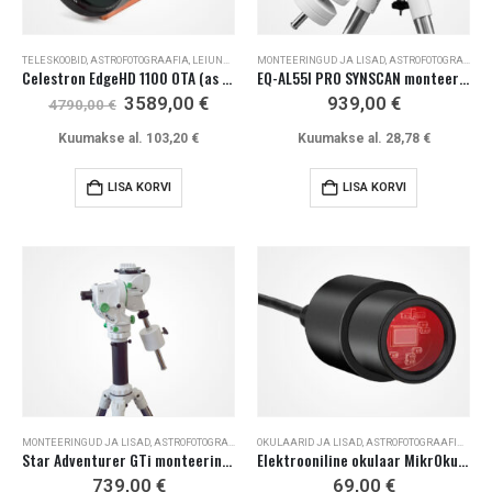
TELESKOOBID
,
ASTROFOTOGRAAFIA
,
LEIUNURK / VARIOUS / SALE
MONTEERINGUD JA LISAD
,
ASTROFOTOGRAAFIA
Celestron EdgeHD 1100 OTA (as new)
EQ-AL55I PRO SYNSCAN monteering kolmjalaga
Algne
Current
3589,00
€
939,00
€
4790,00
€
hind
price
oli:
is:
Kuumakse al.
103,20
€
Kuumakse al.
28,78
€
4790,00 €.
3589,00 €.
LISA KORVI
LISA KORVI
MONTEERINGUD JA LISAD
,
ASTROFOTOGRAAFIA
OKULAARID JA LISAD
,
ASTROFOTOGRAAFIA
,
MIKR
Star Adventurer GTi monteering kolmjalaga
Elektrooniline okulaar MikrOkular Full-HD
739,00
€
69,00
€