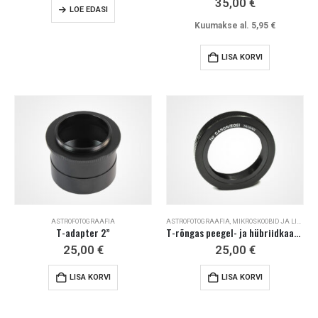
35,00
€
LOE EDASI
Kuumakse al.
5,95
€
LISA KORVI
ASTROFOTOGRAAFIA
ASTROFOTOGRAAFIA
,
MIKROSKOOBID JA LISAD
T-adapter 2”
T-rõngas peegel- ja hübriidkaamerale (Canon, Nikon, Minolta, Pentax…)
25,00
€
25,00
€
LISA KORVI
LISA KORVI