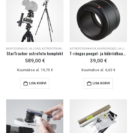
MONTEERINGUD JA LISAD
,
ASTROFOTOGRAAFIA
ASTROFOTOGRAAFIA
,
MIKROSKOOBID JA LISAD
StarTracker astrofoto komplekt
T-rõngas peegel- ja hübriidkaamerale (Sony E, MFT, EOS-R, EOS-M)
589,00
€
39,00
€
Kuumakse al.
19,75
€
Kuumakse al.
6,63
€
LISA KORVI
LISA KORVI