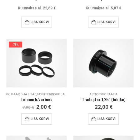
Kuumakse al.
22,69
€
Kuumakse al.
5,87
€
LISA KORVI
LISA KORVI
-75%
OKULAARID JA LISAD
,
MONTEERINGUD JA LISAD
,
LISAD TELESKOOPIDELE
ASTROFOTOGRAAFIA
,
ASTROFOTOGRAAFIA
,
B
Leiunurk/various
T-adapter 1,25” (lühike)
Algne
Current
2,00
€
22,00
€
7,90
€
hind
price
oli:
is:
LISA KORVI
LISA KORVI
7,90 €.
2,00 €.