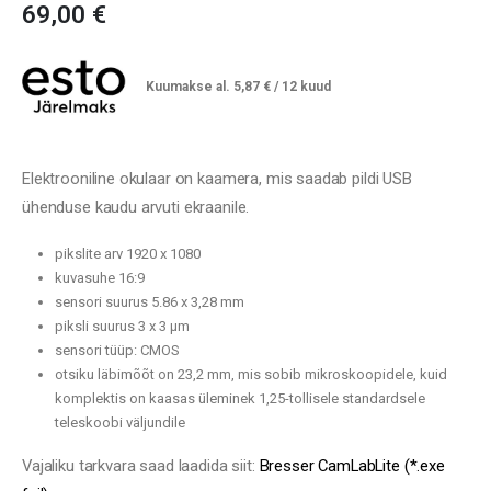
69,00
€
Kuumakse al.
5,87
€
/ 12 kuud
Elektrooniline okulaar on kaamera, mis saadab pildi USB
ühenduse kaudu arvuti ekraanile.
pikslite arv 1920 x 1080
kuvasuhe 16:9
sensori suurus 5.86 x 3,28 mm
piksli suurus 3 x 3 µm
sensori tüüp: CMOS
otsiku läbimõõt on 23,2 mm, mis sobib mikroskoopidele, kuid
komplektis on kaasas üleminek 1,25-tollisele standardsele
teleskoobi väljundile
Vajaliku tarkvara saad laadida siit:
Bresser CamLabLite (*.exe