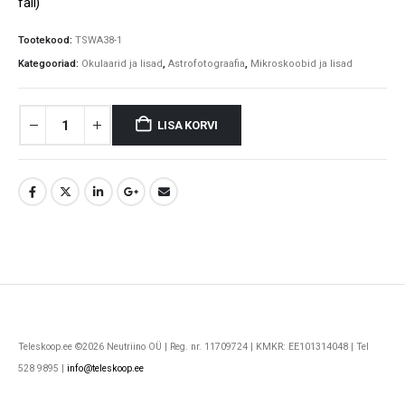
fail)
Tootekood:
TSWA38-1
Kategooriad:
Okulaarid ja lisad
,
Astrofotograafia
,
Mikroskoobid ja lisad
LISA KORVI
Teleskoop.ee ©2026 Neutriino OÜ | Reg. nr. 11709724 | KMKR: EE101314048 | Tel
528 9895 |
info@teleskoop.ee