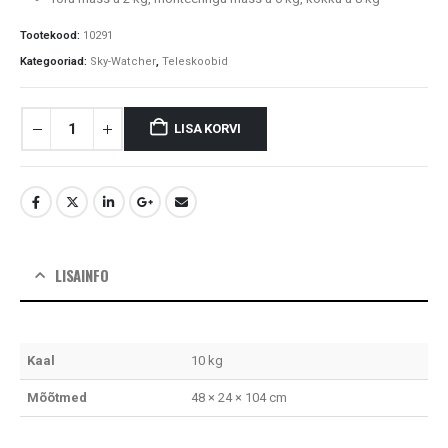
Tootekood:
10291
Kategooriad:
Sky-Watcher
,
Teleskoobid
LISA KORVI
LISAINFO
Kaal
10 kg
Mõõtmed
48 × 24 × 104 cm