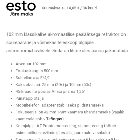
Kuumakse al.
14,65
€
/ 36 kuud
102 mm klassikaline akromaatilise pealäätsega refraktor on
suurepärane ja võimekas teleskoop algajale
astronoomiahuvilisele. Seda on lihtne üles panna ja kasutada.
Apertuur 102 mm
Fookuskaugus 500 mm
Suhteline ava F/4,9
Kaks okulaari: 25 mm (20x) ja 10 mm (50x)
45-kraadine pöörav Amici prisma 1,25”
Punatäpp otsija
Mobiiltelefoni adapter stabiilseks pildistamiseks
Fokuseerijal on 42 mm T-vint kaamera ühendamiseks (vajalik
kaamerale sobiv
T-rõngas
)
Kolmjalg ja AZ Pronto monteering, st monteering töötab
asimuudilises režiimis (üles-alla, paremale-vasakule)
Toru mass u 2 kg, monteeringu mass u 6 kg, kokku u 8 kg