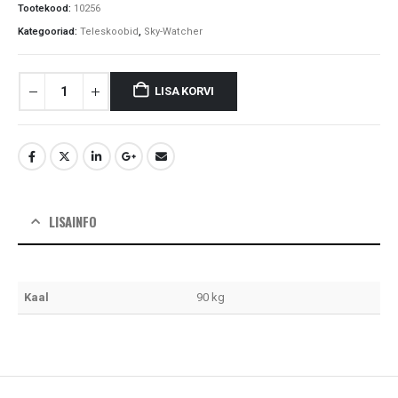
Tootekood:
10256
Kategooriad:
Teleskoobid
,
Sky-Watcher
LISA KORVI
LISAINFO
Kaal
90 kg