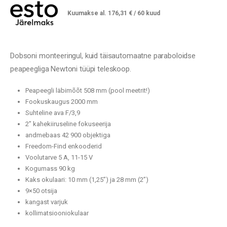
Kuumakse al.
176,31
€
/ 60 kuud
Dobsoni monteeringul, kuid täisautomaatne paraboloidse
peapeegliga Newtoni tüüpi teleskoop.
Peapeegli läbimõõt 508 mm (pool meetrit!)
Fookuskaugus 2000 mm
Suhteline ava F/3,9
2” kahekiiruseline fokuseerija
andmebaas 42 900 objektiga
Freedom-Find enkooderid
Voolutarve 5 A, 11-15 V
Kogumass 90 kg
Kaks okulaari: 10 mm (1,25”) ja 28 mm (2”)
9×50 otsija
kangast varjuk
kollimatsiooniokulaar