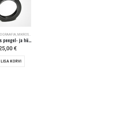
OGRAAFIA
,
MIKROSKOOBID JA LISAD
T-rõngas peegel- ja hübriidkaamerale (Canon, Nikon, Minolta, Pentax…)
25,00
€
LISA KORVI