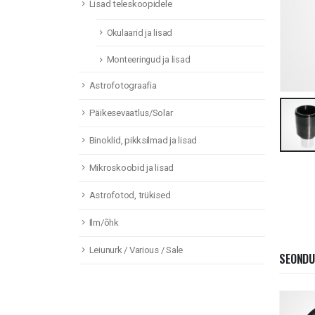
Lisad teleskoopidele
Okulaarid ja lisad
Monteeringud ja lisad
Astrofotograafia
Päikesevaatlus/Solar
Binoklid, pikksilmad ja lisad
Mikroskoobid ja lisad
Astrofotod, trükised
Ilm/õhk
Leiunurk / Various / Sale
SEONDU