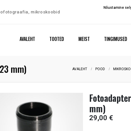
Nõustamine selg
trofotograafia, mikroskoobid
AVALEHT
TOOTED
MEIST
TINGIMUSED
 (23 mm)
AVALEHT
POOD
MIKROSKOO
Fotoadapter
mm)
29,00
€