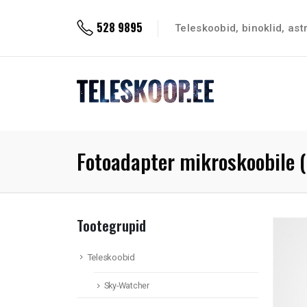
528 9895
Teleskoobid, binoklid, as
Fotoadapter mikroskoobile
Tootegrupid
Teleskoobid
Sky-Watcher