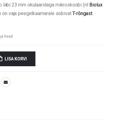
b läbi 23 mm okulaaridega mikroskoobi (nt
Biolux
rde on vaja peegelkaamerale sobivat
T-rõngast
.
ja lisad
LISA KORVI