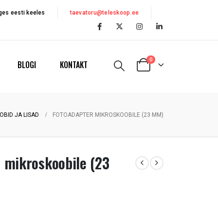
es eesti keeles
taevatoru@teleskoop.ee
0
BLOGI
KONTAKT
BID JA LISAD
FOTOADAPTER MIKROSKOOBILE (23 MM)
 mikroskoobile (23