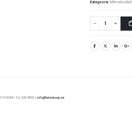
Kategooria:
Mikroskoobid 
1314048 | Tel 528 9895 |
info@teleskoop.ee