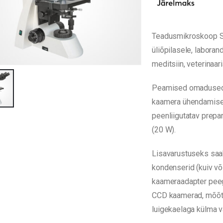
Teadusmikroskoop Sc
üliõpilasele, labora
meditsiin, veterinaar
Peamised omadused: 
kaamera ühendamisek
peenliigutatav prepa
(20 W).
Lisavarustuseks saab
kondenserid (kuiv või
kaameraadapter pee
CCD kaamerad, mõõts
luigekaelaga külma v