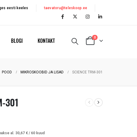
es eesti keeles
taevatoru@teleskoop.ee
0
BLOGI
KONTAKT
POOD
MIKROSKOOBID JA LISAD
SCIENCE TRM-301
M-301
akse al.
30,67
€
/ 60 kuud