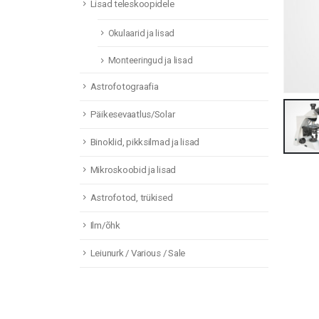
Lisad teleskoopidele
Okulaarid ja lisad
Monteeringud ja lisad
Astrofotograafia
Päikesevaatlus/Solar
Binoklid, pikksilmad ja lisad
Mikroskoobid ja lisad
Astrofotod, trükised
Ilm/õhk
Leiunurk / Various / Sale