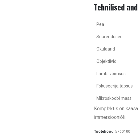
Tehnilised an
Pea
Suurendused
Okulaarid
Objektiivid
Lambi võimsus
Fokuseerija täpsus
Mikroskoobi mass
Komplektis on kaasas
immersiooniõli.
Tootekood:
5760100