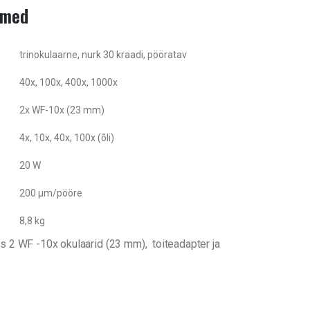
dmed
trinokulaarne, nurk 30 kraadi, pööratav
40x, 100x, 400x, 1000x
2x WF-10x (23 mm)
4x, 10x, 40x, 100x (õli)
20 W
200 µm/pööre
8,8 kg
 2 WF -10x okulaarid (23 mm), toiteadapter ja