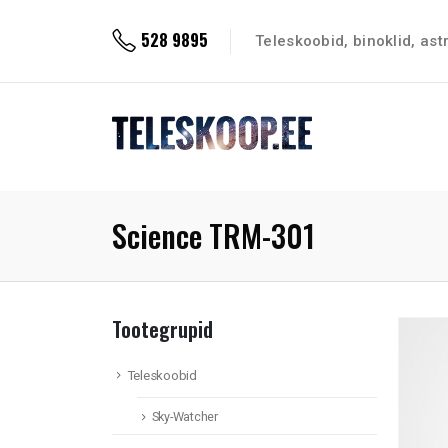
528 9895
Teleskoobid, binoklid, as
Science TRM-301
Tootegrupid
Teleskoobid
Sky-Watcher