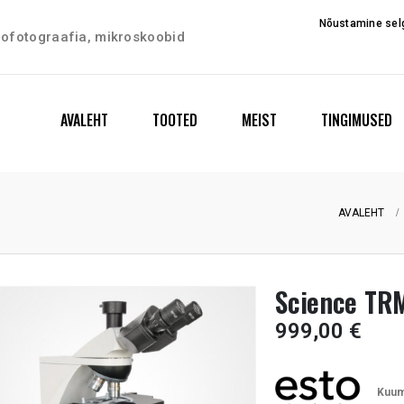
Nõustamine selg
trofotograafia, mikroskoobid
AVALEHT
TOOTED
MEIST
TINGIMUSED
AVALEHT
Science TR
999,00
€
Kuum