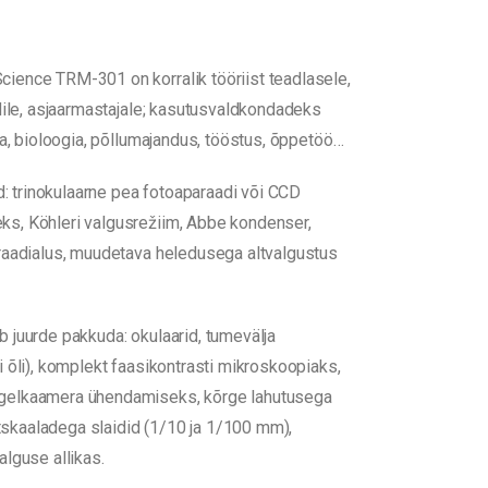
ience TRM-301 on korralik tööriist teadlasele,
ndile, asjaarmastajale; kasutusvaldkondadeks
ia, bioloogia, põllumajandus, tööstus, õppetöö…
trinokulaarne pea fotoaparaadi või CCD
s, Köhleri valgusrežiim, Abbe kondenser,
raadialus, muudetava heledusega altvalgustus
 juurde pakkuda: okulaarid, tumevälja
 õli), komplekt faasikontrasti mikroskoopiaks,
gelkaamera ühendamiseks, kõrge lahutusega
kaaladega slaidid (1/10 ja 1/100 mm),
alguse allikas.