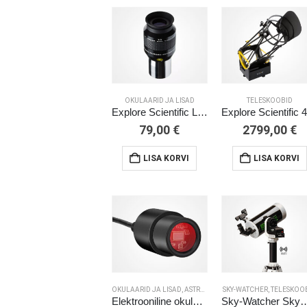
OKULAARID JA LISAD
TELESKOOBID
Explore Scientific LER 10 mm Ar okulaar 52°
79,00
€
2799,00
€
LISA KORVI
LISA KORVI
OKULAARID JA LISAD
,
ASTROFOTOGRAAFIA
SKY-WATCHER
,
MIKROSKOOBID
,
TELESKOO
Elektrooniline okulaar MikrOkular Full-HD
Sky-Watcher Skymax-127 GTi wif