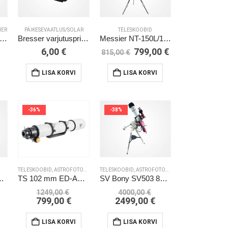
HER
PÄIKESEVAATLUS/SOLAR
TELESKOOBID
yWatcher Skyliner-200P Classic (Dob)
Bresser varjutusprillid B
Messier NT-150L/1200 EXOS-2
Algne
Current
6,00
€
799,00
€
815,00
€
hind
price
oli:
is:
LISA KORVI
LISA KORVI
815,00 €.
799,00 €.
-36%
-38%
TELESKOOBID
,
ASTROFOTOGRAAFIA
TELESKOOBID
,
LEIUNURK / VARIOUS / SALE
,
ASTROFOTOGRAAFIA
,
LEIUNURK / VAR
02/1000 EXOS-2
TS 102 mm ED-APO (as new OTA)
SV Bony SV503 80ED F7 + SW Star Adventurer GTi
Algne
Algne
1249,00
€
4000,00
€
hind
Current
hind
Current
799,00
€
2499,00
€
oli:
price
oli:
price
1249,00 €.
is:
4000,00 €.
is:
LISA KORVI
LISA KORVI
799,00 €.
2499,00 €.