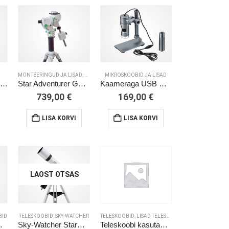
MONTEERINGUD JA LISAD
,
ASTROFOTOGRAAFIA
MIKROSKOOBID JA LISAD
Explore Scientific 406 mm (16”) torukonstruktsiooniga Dobson
Star Adventurer GTi monteering kolmjalaga
Kaameraga USB mikroskoop DST-1028 5,1 Mpix
739,00
€
169,00
€
LISA KORVI
LISA KORVI
LAOST OTSAS
 JA LISAD
BID
TELESKOOBID
,
SKY-WATCHER
TELESKOOBID
,
LISAD TELESKOOPIDELE
,
MIKROSKOOB
i goto teleskoop
Sky-Watcher StarQuest-102R EQ/AltAz
Teleskoobi kasutamise koolitus