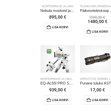
MONTEERINGUD JA LISAD
TELESKOOBID
,
PÄIKESEVAATLUS/SO
Nebula mootorid ja juhtarvuti monteeringule EXOS-2
Päikesetele
Al
895,00
€
1590,00
€
hi
C
1480,00
€
oli
p
LISA KORVI
15
is
LISA KORVI
1
MONTEERINGUD JA LISAD
,
ASTROFOTOGRAAFIA
ASTROFOTOD, TRÜKISED
,
LEIUNURK / 
EQ-AL55I PRO SYNSCAN monteering kolmjalaga
939,00
€
17,00
€
LISA KORVI
LISA KORVI