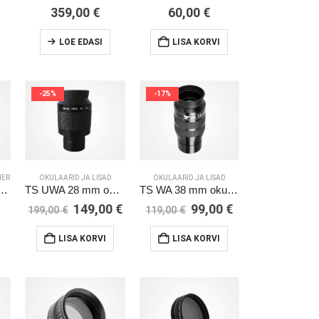
359,00
€
60,00
€
LOE EDASI
LISA KORVI
-25%
-17%
HER
OKULAARID JA LISAD
OKULAARID JA LISAD
her Explorer-200P EQ5
TS UWA 28 mm okulaar
TS WA 38 mm okulaar
Algne
Current
Algne
Current
149,00
€
99,00
€
199,00
€
119,00
€
hind
price
hind
price
oli:
is:
oli:
is:
LISA KORVI
LISA KORVI
199,00 €.
149,00 €.
119,00 €.
99,00 €.