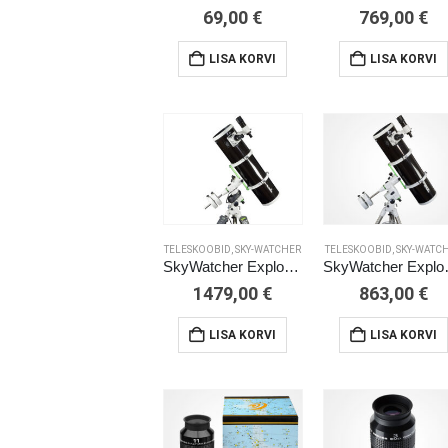
69,00
€
769,00
€
LISA KORVI
LISA KORVI
TELESKOOBID
,
SKY-WATCHER
TELESKOOBID
,
SKY-WATC
SkyWatcher Explorer-200P EQ5 PRO SynScan
SkyWatc
1479,00
€
863,00
€
LISA KORVI
LISA KORVI