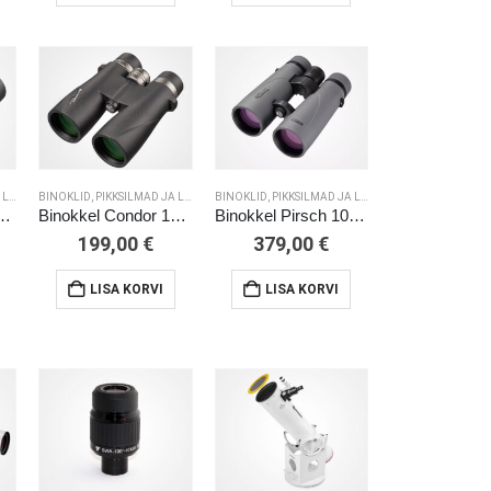
 SALE
BINOKLID, PIKKSILMAD JA LISAD
BINOKLID, PIKKSILMAD JA LISAD
BINOKLID, PIKKSILMAD JA LISAD
el Condor 8×42
Binokkel Condor 10×50
Binokkel Pirsch 10×50 ED Phase Coating
199,00
€
379,00
€
LISA KORVI
LISA KORVI