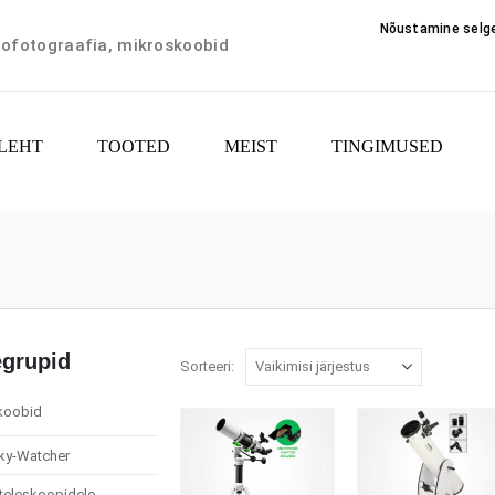
Nõustamine selge
trofotograafia, mikroskoobid
LEHT
TOOTED
MEIST
TINGIMUSED
egrupid
Sorteeri:
koobid
ky-Watcher
 teleskoopidele