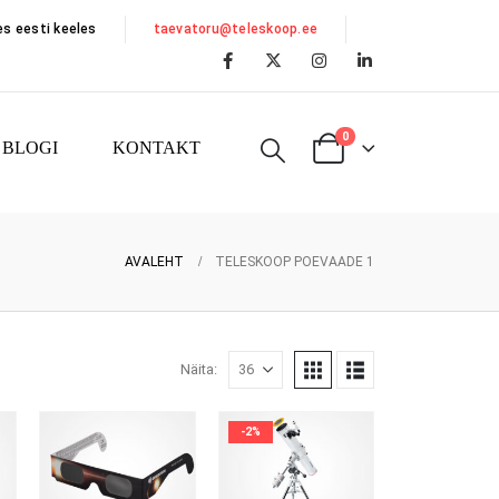
s eesti keeles
taevatoru@teleskoop.ee
0
BLOGI
KONTAKT
AVALEHT
TELESKOOP POEVAADE 1
Näita:
-2%