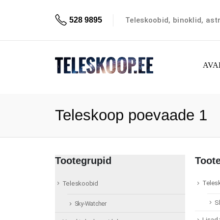
Teleskoobid, binoklid, as
528 9895
AVA
Teleskoop poevaade 1
Tootegrupid
Toot
Teles
Teleskoobid
S
Sky-Watcher
Lisad