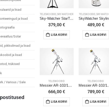
ulaarid ja lisad
TELESKOOBID
,
SKY-WATCHER
TELESKOOBID
,
SKY-WATC
Sky-Watcher StarTravel-102 Az-Pronto
Sk
onteeringud ja lisad
379,00
€
489,00
€
otograafia
LISA KORVI
LISA KORVI
sevaatlus/Solar
id, pikksilmad ja lisad
koobid ja lisad
otod, trükised
hk
TELESKOOBID
TELESKOOBID
rk / Various / Sale
Messier AR-102/1000 EXOS-1
Messier AR-1
666,00
€
789,00
€
postitused
LISA KORVI
LISA KORVI