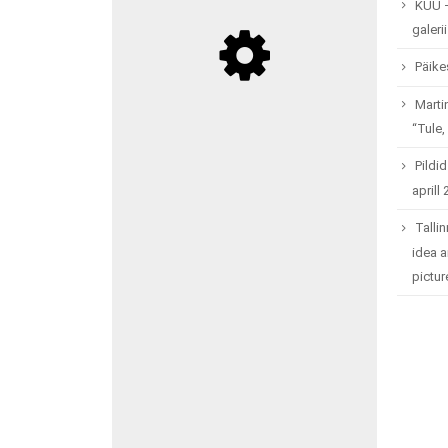
KUU –
galerii
Päike
Marti
“Tule,
Pildid
aprill
Talli
idea a
pictur