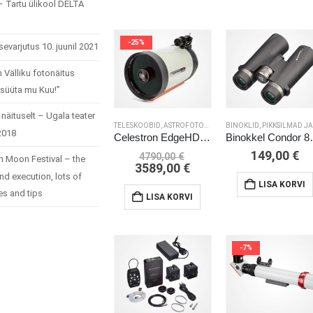
 Tartu ülikool DELTA
-25%
sevarjutus 10. juunil 2021
n Välliku fotonäitus
 süüta mu Kuu!”
 näituselt – Ugala teater
TELESKOOBID
,
ASTROFOTOGRAAFIA
,
LEIUNURK / VARIOUS /
 2018
Celestron EdgeHD 1100 OTA (as new)
Binokk
Algne
149,00
€
4790,00
€
nn Moon Festival – the
hind
Current
3589,00
€
nd execution, lots of
oli:
price
LISA KORVI
4790,00 €.
is:
es and tips
LISA KORVI
3589,00 €.
-7%