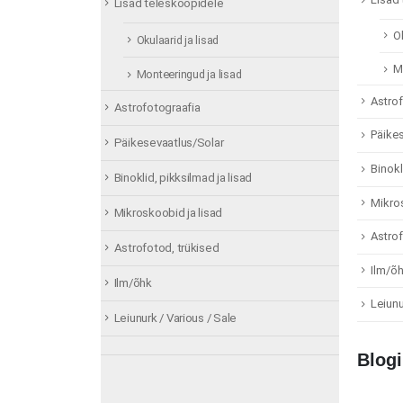
Lisad teleskoopidele
Ok
Okulaarid ja lisad
M
Monteeringud ja lisad
Astrof
Astrofotograafia
Päike
Päikesevaatlus/Solar
Binokl
Binoklid, pikksilmad ja lisad
Mikros
Mikroskoobid ja lisad
Astrof
Astrofotod, trükised
Ilm/õ
Ilm/õhk
Leiunu
Leiunurk / Various / Sale
Blogi