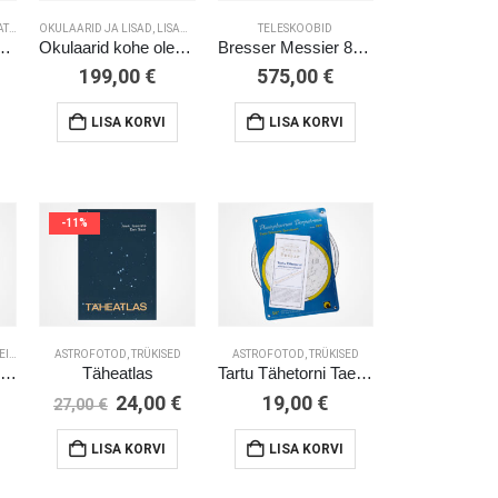
LAR
OKULAARID JA LISAD
,
LISAD TELESKOOPIDELE
TELESKOOBID
,
LEIUNURK / VARIOUS / SALE
skoop LUNT LS40THa/B1200
Okulaarid kohe olemas
Bresser Messier 8” Dobson
gne
199,00
€
575,00
€
nd
urrent
:
rice
LISA KORVI
LISA KORVI
90,00 €.
:
480,00 €.
-11%
VARIOUS / SALE
ASTROFOTOD, TRÜKISED
ASTROFOTOD, TRÜKISED
Punane tuluke ASTRO R-LITE
Täheatlas
Tartu Tähetorni Taevakaart (planisfäär)
Algne
Current
24,00
€
19,00
€
27,00
€
hind
price
oli:
is:
LISA KORVI
LISA KORVI
27,00 €.
24,00 €.