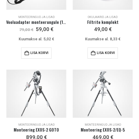
MONTEERINGUD JA LISAD
OKULAARID JA LISAD
Vooluadapter monteerungule (12 V, 3 A)
Filtrite komplekt
Algne
Current
59,00
€
49,00
€
79,00
€
hind
price
oli:
is:
Kuumakse al.
5,02
€
Kuumakse al.
8,33
€
79,00 €.
59,00 €.
LISA KORVI
LISA KORVI
MONTEERINGUD JA LISAD
MONTEERINGUD JA LISAD
Monteering EXOS-2 GOTO
Monteering EXOS-2/EQ-5
899,00
€
469,00
€