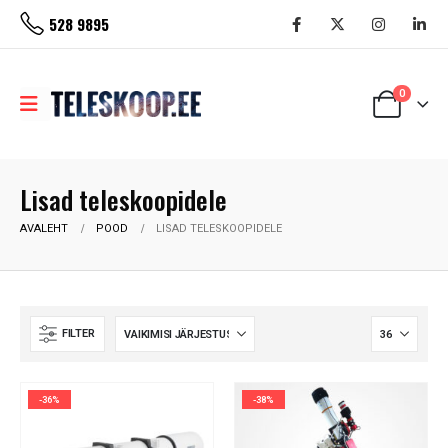
528 9895
0
Lisad teleskoopidele
AVALEHT
POOD
LISAD TELESKOOPIDELE
FILTER
-36%
-38%