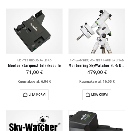
MONTEERINGUD JA LISAD
SKY-WATCHER
,
MONTEERINGUD JA LISAD
Mootor Starquest teleskoobile
Monteering SkyWatcher EQ-5 Deluxe
71,00
€
479,00
€
Kuumakse al.
6,04
€
Kuumakse al.
16,05
€
LISA KORVI
LISA KORVI