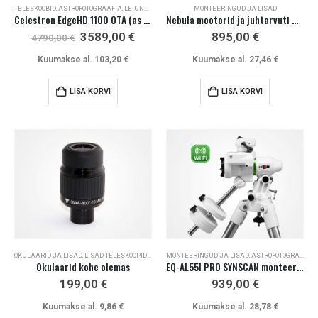
TELESKOOBID
,
ASTROFOTOGRAAFIA
,
LEIUNURK / VARIOUS / SALE
MONTEERINGUD JA LISAD
Celestron EdgeHD 1100 OTA (as new)
Nebula mootorid ja juhtarvuti monteeringule EXOS-2
Algne
Current
3589,00
€
895,00
€
4790,00
€
hind
price
oli:
is:
Kuumakse al.
103,20
€
Kuumakse al.
27,46
€
4790,00 €.
3589,00 €.
LISA KORVI
LISA KORVI
OKULAARID JA LISAD
,
LISAD TELESKOOPIDELE
,
LEIUNURK / VARIOUS / SALE
MONTEERINGUD JA LISAD
,
ASTROFOTOGRAAFIA
Okulaarid kohe olemas
EQ-AL55I PRO SYNSCAN monteering kolmjalaga
199,00
€
939,00
€
Kuumakse al.
9,86
€
Kuumakse al.
28,78
€