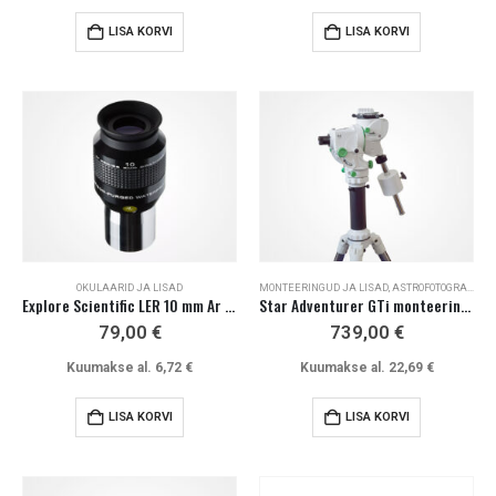
LISA KORVI
LISA KORVI
OKULAARID JA LISAD
MONTEERINGUD JA LISAD
,
ASTROFOTOGRAAFIA
Explore Scientific LER 10 mm Ar okulaar 52°
Star Adventurer GTi monteering kolmjalaga
79,00
€
739,00
€
Kuumakse al.
6,72
€
Kuumakse al.
22,69
€
LISA KORVI
LISA KORVI