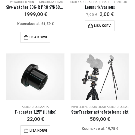
SKY-WATCHER
,
MONTEERINGUD JA LISAD
OKULAARID JA LISAD
,
LISAD TELESKOOPIDELE
,
M
Sky-Watcher EQ6-R PRO SYNSCAN™
Leiunurk/various
Algne
Current
1999,00
€
2,00
€
7,90
€
hind
price
oli:
is:
Kuumakse al.
61,59
€
LISA KORVI
7,90 €.
2,00 €.
LISA KORVI
ASTROFOTOGRAAFIA
MONTEERINGUD JA LISAD
,
ASTROFOTOGRAAFIA
T-adapter 1,25” (lühike)
StarTracker astrofoto komplekt
22,00
€
589,00
€
Kuumakse al.
19,75
€
LISA KORVI