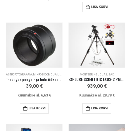
LISA KORVI
ASTROFOTOGRAAFIA
,
MIKROSKOOBID JA LISAD
MONTEERINGUD JA LISAD
T-rõngas peegel- ja hübriidkaamerale (Sony E, MFT, EOS-R, EOS-M)
EXPLORE SCIENTIFIC EXOS-2 PMC-Eight GOTO monteering
39,00
€
939,00
€
Kuumakse al.
6,63
€
Kuumakse al.
28,78
€
LISA KORVI
LISA KORVI