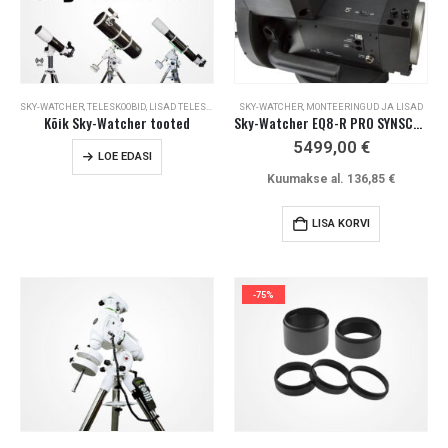
SKY-WATCHER
,
TELESKOOBID
,
LISAD TELESKOOPIDELE
SKY-WATCHER
,
MONTEERINGUD JA LISAD
Kõik Sky-Watcher tooted
Sky-Watcher EQ8-R PRO SYNSCAN +tripod
5499,00
€
LOE EDASI
Kuumakse al.
136,85
€
LISA KORVI
-75%