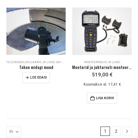
TELESKOOBID
,
OKULAARID JA LISAD
,
SKY-WATCHER
,
LISAD TELESKOOPIDELE
MONTEERINGUD JA LISAD
,
MONTEERINGUD JA 
Tahan midagi muud
Mootorid ja juhtarvuti monteeringule EXOS-2
519,00
€
LOE EDASI
Kuumakse al.
17,41
€
LISA KORVI
1
2