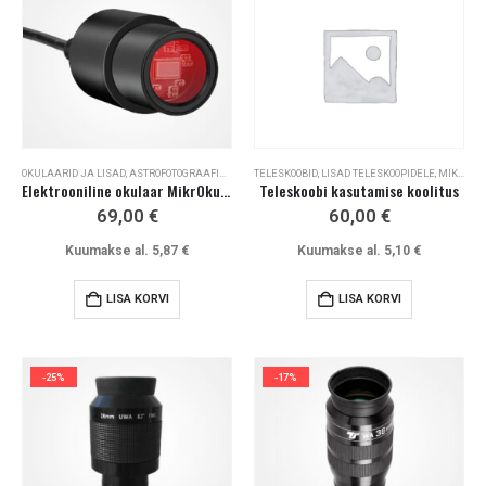
OKULAARID JA LISAD
,
ASTROFOTOGRAAFIA
,
MIKROSKOOBID JA LISAD
TELESKOOBID
,
LISAD TELESKOOPIDELE
,
MIKROSKOOBID JA LISAD
Elektrooniline okulaar MikrOkular Full-HD
Teleskoobi kasutamise koolitus
69,00
€
60,00
€
Kuumakse al.
5,87
€
Kuumakse al.
5,10
€
LISA KORVI
LISA KORVI
-25%
-17%