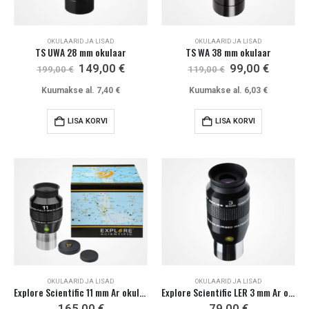
OKULAARID JA LISAD
OKULAARID JA LISAD
TS UWA 28 mm okulaar
TS WA 38 mm okulaar
Algne
Current
Algne
Current
149,00
€
99,00
€
199,00
€
119,00
€
hind
price
hind
price
oli:
is:
oli:
is:
Kuumakse al.
7,40
€
Kuumakse al.
6,03
€
199,00 €.
149,00 €.
119,00 €.
99,00 €
LISA KORVI
LISA KORVI
OKULAARID JA LISAD
OKULAARID JA LISAD
Explore Scientific 11 mm Ar okulaar 82°
Explore Scientific LER 3 mm Ar okulaar 52°
165,00
€
79,00
€