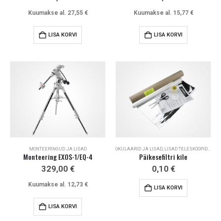
Kuumakse al.
27,55
€
Kuumakse al.
15,77
€
LISA KORVI
LISA KORVI
MONTEERINGUD JA LISAD
OKULAARID JA LISAD
,
LISAD TELESKOOPIDELE
,
A
Monteering EXOS-1/EQ-4
Päikesefiltri kile
329,00
€
0,10
€
Kuumakse al.
12,73
€
LISA KORVI
LISA KORVI