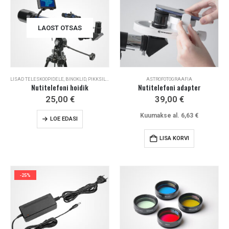
LAOST OTSAS
LISAD TELESKOOPIDELE
,
BINOKLID, PIKKSILMAD JA LISAD
ASTROFOTOGRAAFIA
Nutitelefoni hoidik
Nutitelefoni adapter
25,00
€
39,00
€
Kuumakse al.
6,63
€
LOE EDASI
LISA KORVI
-25%