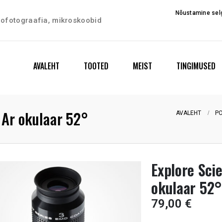
Nõustamine selg
trofotograafia, mikroskoobid
AVALEHT
TOOTED
MEIST
TINGIMUSED
 Ar okulaar 52°
AVALEHT
P
Explore Sci
okulaar 52°
79,00
€