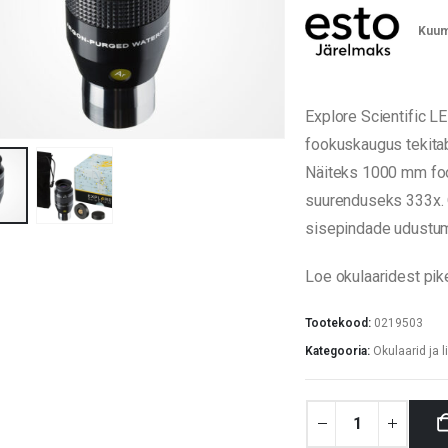
Kuum
Explore Scientific L
fookuskaugus tekitab
Näiteks 1000 mm fo
suurenduseks 333x. O
sisepindade udustumi
Loe okulaaridest pi
Tootekood:
0219503
Kategooria:
Okulaarid ja l