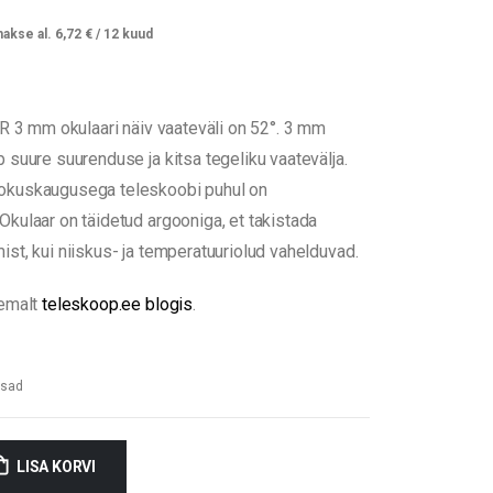
akse al.
6,72
€
/ 12 kuud
ER 3 mm okulaari näiv vaateväli on 52°. 3 mm
 suure suurenduse ja kitsa tegeliku vaatevälja.
okuskaugusega teleskoobi puhul on
kulaar on täidetud argooniga, et takistada
st, kui niiskus- ja temperatuuriolud vahelduvad.
kemalt
teleskoop.ee blogis
.
isad
LISA KORVI