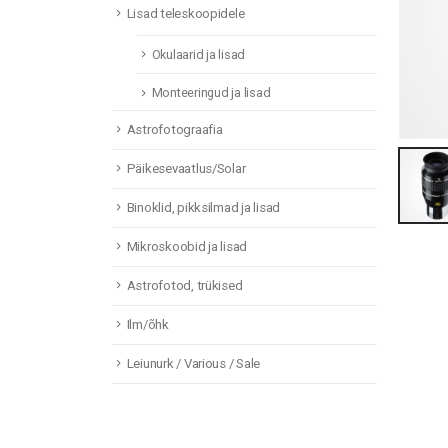
Lisad teleskoopidele
Okulaarid ja lisad
Monteeringud ja lisad
Astrofotograafia
Päikesevaatlus/Solar
Binoklid, pikksilmad ja lisad
Mikroskoobid ja lisad
Astrofotod, trükised
Ilm/õhk
Leiunurk / Various / Sale