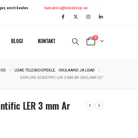
es eesti keeles
taevatoru@teleskoop.ee
0
BLOGI
KONTAKT
OOD
LISAD TELESKOOPIDELE
,
OKULAARID JA LISAD
EXPLORE SCIENTIFIC LER 3 MM AR OKULAAR 52°
entific LER 3 mm Ar