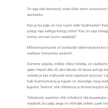
On aga rida teemasid, mida võiks enne ostuotsust 
aastateks.
Kas ja kui palju on mul ruumi selle hoidmiseks? Kas
polegi vaja sellega kuhugi sõita? Kas on vaja midagi
metsa servast loomi vaadelda?
Mõned küsimused on tunduvalt vähemolulised kui teis
vaatluse toimumise asukoht.
Esimene asjaolu, millele võiks mõelda, on vaatlust
ajaks trepist alla või üles liikuda või lausa autoga
vedada ja kas mahuvad need vajadusel autosse. Läbi 
hulk lisamoonutusi ja kujutis on ebaselge; isegi a
kujutise “keema” ehk võbelema ja teravat kujutist kä
Teleskoobi saamine võib mõnikord olla kauaaegne un
reaalselt, kui palju aega on võimalik sellele uuele 