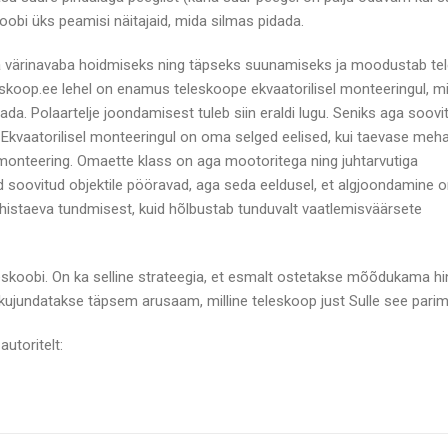
koobi üks peamisi näitajaid, mida silmas pidada.
a värinavaba hoidmiseks ning täpseks suunamiseks ja moodustab te
skoop.ee lehel on enamus teleskoope ekvaatorilisel monteeringul, m
a. Polaartelje joondamisest tuleb siin eraldi lugu. Seniks aga soovi
. Ekvaatorilisel monteeringul on oma selged eelised, kui taevase meh
 monteering. Omaette klass on aga mootoritega ning juhtarvutiga
nd soovitud objektile pööravad, aga seda eeldusel, et algjoondamine o
histaeva tundmisest, kuid hõlbustab tunduvalt vaatlemisväärsete
 teleskoobi. On ka selline strateegia, et esmalt ostetakse mõõdukama h
 kujundatakse täpsem arusaam, milline teleskoop just Sulle see parim
autoritelt: