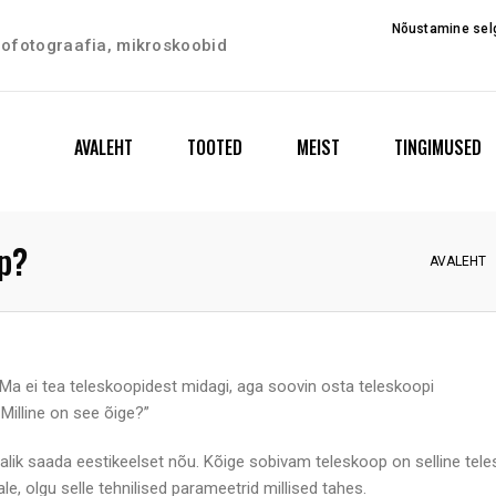
Nõustamine selg
trofotograafia, mikroskoobid
AVALEHT
TOOTED
MEIST
TINGIMUSED
op?
AVALEHT
a ei tea teleskoopidest midagi, aga soovin osta teleskoopi
Milline on see õige?”
malik saada eestikeelset nõu. Kõige sobivam teleskoop on selline tel
, olgu selle tehnilised parameetrid millised tahes.