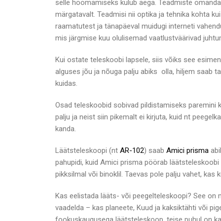
selle hoomamiseks kulub aega. Teadmiste omandamin
märgatavalt. Teadmisi nii optika ja tehnika kohta ku
raamatutest ja tänapäeval muidugi interneti vahend
mis järgmise kuu olulisemad vaatlustväärivad juht
Kui ostate teleskoobi lapsele, siis võiks see esime
alguses jõu ja nõuga palju abiks olla, hiljem saab t
kuidas.
Osad teleskoobid sobivad pildistamiseks paremini ku
palju ja neist siin pikemalt ei kirjuta, kuid nt pee
kanda.
Läätsteleskoopi (nt
AR-102
) saab
Amici prisma
abi
pahupidi, kuid Amici prisma pöörab läätsteleskoobi (
pikksilmal või binoklil. Taevas pole palju vahet, ka
Kas eelistada lääts- või peegelteleskoopi? See on
vaadelda – kas planeete, Kuud ja kaksiktähti või p
fookuskaugusega läätsteleskoop, teise puhul on ka