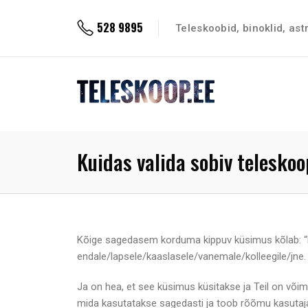
528 9895
Teleskoobid, binoklid, as
Kuidas valida sobiv telesko
Kõige sagedasem korduma kippuv küsimus kõlab: “M
endale/lapsele/kaaslasele/vanemale/kolleegile/jne. 
Ja on hea, et see küsimus küsitakse ja Teil on või
mida kasutatakse sagedasti ja toob rõõmu kasutajale