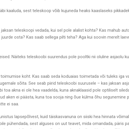
läbi kaaluda, sest teleskoop võib kujuneda heaks kaaslaseks pikkade
 jaksan teleskoopi vedada, kui sel pole alalist kohta? Kas mahub aut
 juurde osta? Kas saab sellega pilti teha? Aga kui soovin merelt laev
ed. Näiteks teleskoobi suurendus pole pooltki nii oluline asjaolu ku
e toimumise koht. Kas saab seda koduaias toimetada või tuleks iga v
 kaugemale sõita. See seab piirid teleskoobi suurusele – kas jaksan asj
toa akna ei ole hea vaadelda, kuna aknaklaasid pole optiliselt sileda
vatud aken ei päästa, kuna toa sooja ning õue külma õhu segunemine 
tte ei saa.
istus lapsepõlvest, kuid täiskasvanuna on siiski hea hinnata võimali
hobile pühendada, sest alguses on uut teavet, mida omandada, päris pal