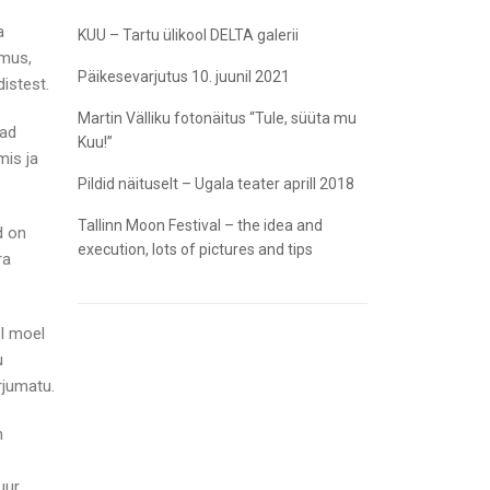
a
KUU – Tartu ülikool DELTA galerii
imus,
Päikesevarjutus 10. juunil 2021
istest.
Martin Välliku fotonäitus “Tule, süüta mu
mad
Kuu!”
mis ja
Pildid näituselt – Ugala teater aprill 2018
Tallinn Moon Festival – the idea and
d on
execution, lots of pictures and tips
ra
el moel
u
rjumatu.
m
uur