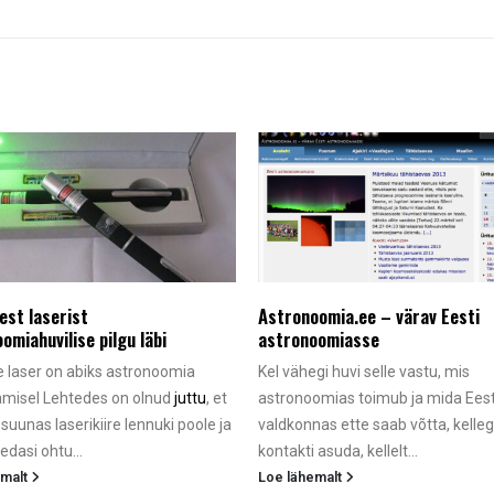
est laserist
Astronoomia.ee – värav Eesti
omiahuvilise pilgu läbi
astronoomiasse
e laser on abiks astronoomia
Kel vähegi huvi selle vastu, mis
amisel Lehtedes on olnud
juttu
, et
astronoomias toimub ja mida Eesti
 suunas laserikiire lennuki poole ja
valdkonnas ette saab võtta, kelle
edasi ohtu...
kontakti asuda, kellelt...
emalt
Loe lähemalt