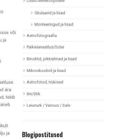
Lisad teleskoopidele
ks
Okulaarid ja lisad
Monteeringud ja lisad
osse või
Astrofotograafia
u ja
Päikesevaatlus/Solar
Binoklid, pikksilmad ja lisad
i
Mikroskoobid ja lisad
aatluse
Astrofotod, trükised
ad ära
Ilm/õhk
d, tekib
paneb
Leiunurk / Various / Sale
kult
Blogipostitused
ju ja