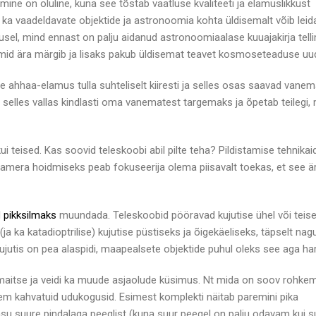
e on oluline, kuna see tõstab vaatluse kvaliteeti ja elamuslikkust
i ka vaadeldavate objektide ja astronoomia kohta üldisemalt võib leid
usel, mind ennast on palju aidanud astronoomiaalase kuuajakirja tell
umid ära märgib ja lisaks pakub üldisemat teavet kosmoseteaduse uud
ne ahhaa-elamus tulla suhteliselt kiiresti ja selles osas saavad vane
a selles vallas kindlasti oma vanematest targemaks ja õpetab teilegi, 
i teised. Kas soovid teleskoobi abil pilte teha? Pildistamise tehnikai
gelkaamera hoidmiseks peab fokuseerija olema piisavalt toekas, et see ä
l
pikksilmaks
muundada. Teleskoobid pööravad kujutise ühel või teis
ja ka katadioptrilise) kujutise püstiseks ja õigekäeliseks, täpselt nag
s kujutis on pea alaspidi, maapealsete objektide puhul oleks see aga ha
 maitse ja veidi ka muude asjaolude küsimus. Nt mida on soov rohke
igem kahvatuid udukogusid. Esimest komplekti näitab paremini pika
su suure pindalaga peeglist (kuna suur peegel on palju odavam kui s