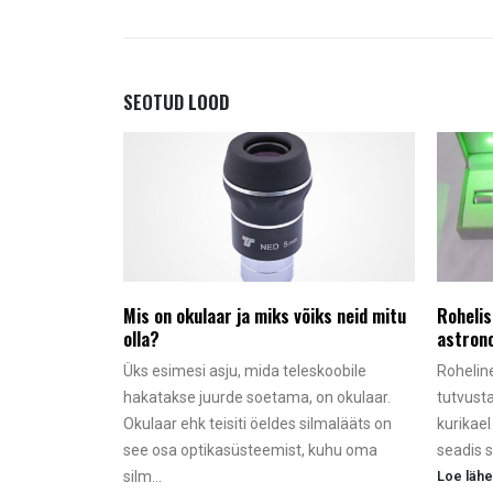
SEOTUD
LOOD
Mis on okulaar ja miks võiks neid mitu
Rohelis
olla?
astrono
Üks esimesi asju, mida teleskoobile
Rohelin
hakatakse juurde soetama, on okulaar.
tutvust
Okulaar ehk teisiti öeldes silmalääts on
kurikael
see osa optikasüsteemist, kuhu oma
seadis s
silm...
Loe läh