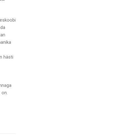
leskoobi
ida
tan
aanika
n hästi
innaga
 on.