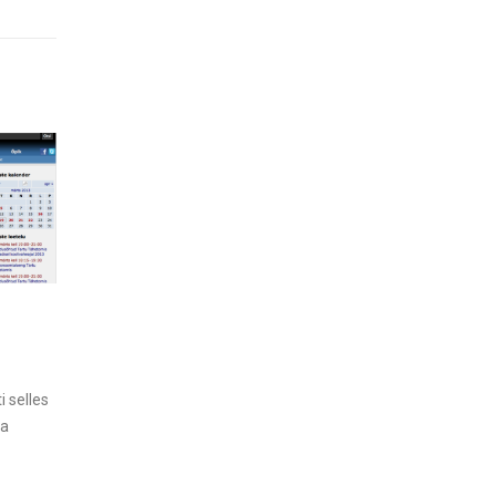
Päikesevarjutus 10. juunil 2021
2021. aasta 10. juunil toimub
rõngakujuline päikesevarjutus
, mis Eestis
 selles
on näha osalisena ning kutsun üles seda...
ga
Loe lähemalt