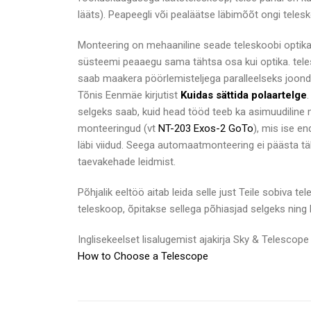
lääts). Peapeegli või pealäätse läbimõõt ongi teles
Monteering on mehaaniline seade teleskoobi optik
süsteemi peaaegu sama tähtsa osa kui optika. tele
saab maakera pöörlemisteljega paralleelseks joondad
Tõnis Eenmäe kirjutist
Kuidas sättida polaartelge
selgeks saab, kuid head tööd teeb ka asimuudiline
monteeringud (vt
NT-203 Exos-2 GoTo
), mis ise e
läbi viidud. Seega automaatmonteering ei päästa tä
taevakehade leidmist.
Põhjalik eeltöö aitab leida selle just Teile sobiva
teleskoop, õpitakse sellega põhiasjad selgeks ning
Inglisekeelset lisalugemist ajakirja Sky & Telescope 
How to Choose a Telescope