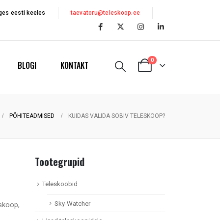
es eesti keeles
taevatoru@teleskoop.ee
0
BLOGI
KONTAKT
PÕHITEADMISED
KUIDAS VALIDA SOBIV TELESKOOP?
Tootegrupid
Teleskoobid
Sky-Watcher
eskoop,