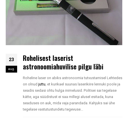
Rohelisest laserist
23
astronoomiahuvilise pilgu läbi
aug.
Roheline laser on abiks astronoomia tutvustamisel Lehtedes
on olnud
juttu
, et kurikael suunas laserikiire lennuki poole ja
seadis sedasi ohtu hulga inimelusid. Politsei sai tegelase
kätte, aga süüdistust ei saa millegi alusel esitada, kuna
seaduses on auk, mida vaja parandada. Kahjuks sai ühe
tegelase vastutustundetu tegevuse...