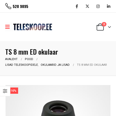
528 9895
0
TS 8 mm ED okulaar
AVALEHT
POOD
LISAD TELESKOOPIDELE
,
OKULAARID JA LISAD
TS 8 MM ED OKULAAR
-10%