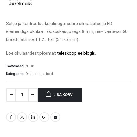
Selge ja kontrastse kujutisega, suure silmaläätse ja ED
elemendiga okulaar fookuskaugusega 8 mm, näiv vaateväli 60
kraadi; läbimõõt 1,25 tolli (31,75 mm).
Loe okulaaridest pikemalt
teleskoop.ee blogis
.
Tootekood:
NED8
Kategooria:
Okulaarid ja lisad
LISA KORVI