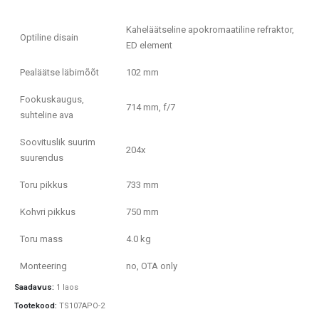
Kaheläätseline apokromaatiline refraktor,
Optiline disain
ED element
Pealäätse läbimõõt
102 mm
Fookuskaugus,
714 mm, f/7
suhteline ava
Soovituslik suurim
204x
suurendus
Toru pikkus
733 mm
Kohvri pikkus
750 mm
Toru mass
4.0 kg
Monteering
no, OTA only
Saadavus:
1 laos
Tootekood:
TS107APO-2