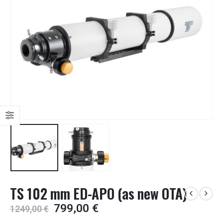
TS 102 mm ED-APO (as new OTA)
Algne
Current
799,00
€
1249,00
€
hind
price