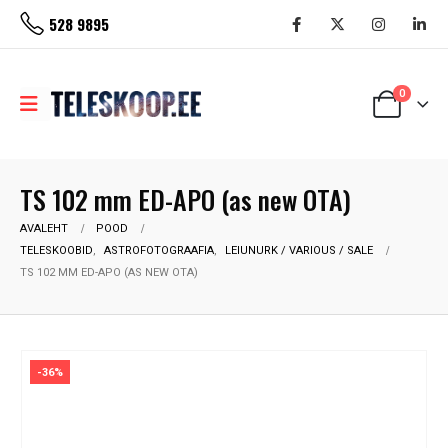
528 9895
0
TS 102 mm ED-APO (as new OTA)
AVALEHT
POOD
TELESKOOBID
,
ASTROFOTOGRAAFIA
,
LEIUNURK / VARIOUS / SALE
TS 102 MM ED-APO (AS NEW OTA)
-36%