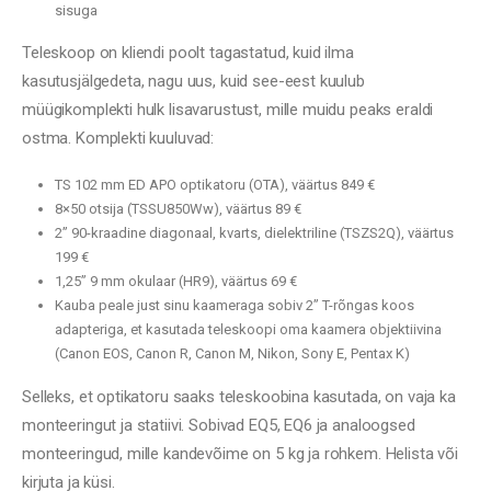
sisuga
Teleskoop on kliendi poolt tagastatud, kuid ilma
kasutusjälgedeta, nagu uus, kuid see-eest kuulub
müügikomplekti hulk lisavarustust, mille muidu peaks eraldi
ostma. Komplekti kuuluvad:
TS 102 mm ED APO optikatoru (OTA), väärtus 849 €
8×50 otsija (TSSU850Ww), väärtus 89 €
2” 90-kraadine diagonaal, kvarts, dielektriline (TSZS2Q), väärtus
199 €
1,25” 9 mm okulaar (HR9), väärtus 69 €
Kauba peale just sinu kaameraga sobiv 2” T-rõngas koos
adapteriga, et kasutada teleskoopi oma kaamera objektiivina
(Canon EOS, Canon R, Canon M, Nikon, Sony E, Pentax K)
Selleks, et optikatoru saaks teleskoobina kasutada, on vaja ka
monteeringut ja statiivi. Sobivad EQ5, EQ6 ja analoogsed
monteeringud, mille kandevõime on 5 kg ja rohkem. Helista või
kirjuta ja küsi.