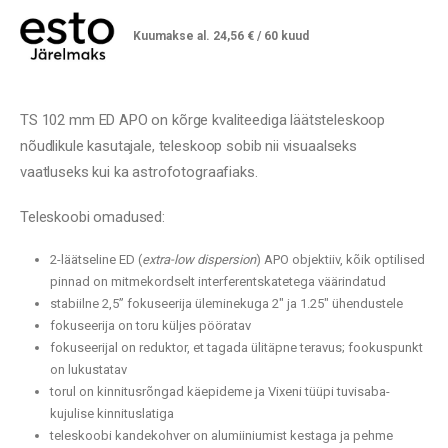
oli:
is:
1249,00 €.
799,00 €.
Kuumakse al.
24,56
€
/ 60 kuud
TS 102 mm ED APO on kõrge kvaliteediga läätsteleskoop
nõudlikule kasutajale, teleskoop sobib nii visuaalseks
vaatluseks kui ka astrofotograafiaks.
Teleskoobi omadused:
2-läätseline ED (
extra-low dispersion
) APO objektiiv, kõik optilised
pinnad on mitmekordselt interferentskatetega väärindatud
stabiilne 2,5” fokuseerija üleminekuga 2″ ja 1.25″ ühendustele
fokuseerija on toru küljes pööratav
fokuseerijal on reduktor, et tagada ülitäpne teravus; fookuspunkt
on lukustatav
torul on kinnitusrõngad käepideme ja Vixeni tüüpi tuvisaba-
kujulise kinnituslatiga
teleskoobi kandekohver on alumiiniumist kestaga ja pehme