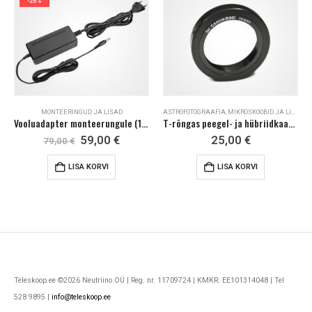
-25%
MONTEERINGUD JA LISAD
ASTROFOTOGRAAFIA
,
MIKROSKOOBID JA LISAD
Vooluadapter monteerungule (12 V, 3 A)
T-rõngas peegel- ja hübriidkaamerale (Canon, Nikon, Minolta, Pentax…)
Algne
Current
59,00
€
25,00
€
79,00
€
hind
price
oli:
is:
LISA KORVI
LISA KORVI
79,00 €.
59,00 €.
Teleskoop.ee ©2026 Neutriino OÜ | Reg. nr. 11709724 | KMKR: EE101314048 | Tel
528 9895 |
info@teleskoop.ee