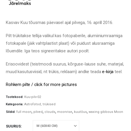
120,00 €
Kasvav Kuu tõusmas päevasel ajal pilvega, 16. aprill 2016.
Pilt trükitakse tellija valikul kas fotopaberile, alumiiniumraamiga
fotokapale (jäik vahtplastist plaat) või puidust alusraamiga
lõuendile. Iga teos signeeritakse autori poolt.
Erisoovidest (teistmoodi suurus, kõrguse-laiuse suhe, materjal,
muud kasutusviisid, nt trükis, reklaam) andke teada
e-kirja
teel.
Rohkem pilte / click for more pictures
Tootekood:
Kuu-pilv-02
Kategooria:
Astrofotod, trükised
Sildid:
full moon
,
pilved
,
clouds
,
moonrise
,
kuutõus
,
waxing gibbous Moon
SUURUS