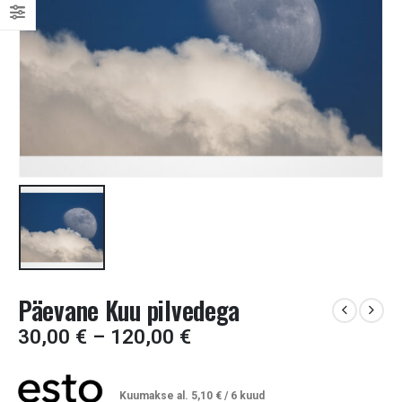
Päevane Kuu pilvedega
Price
30,00
€
–
120,00
€
range:
30,00 €
through
Kuumakse al.
5,10
€
/ 6 kuud