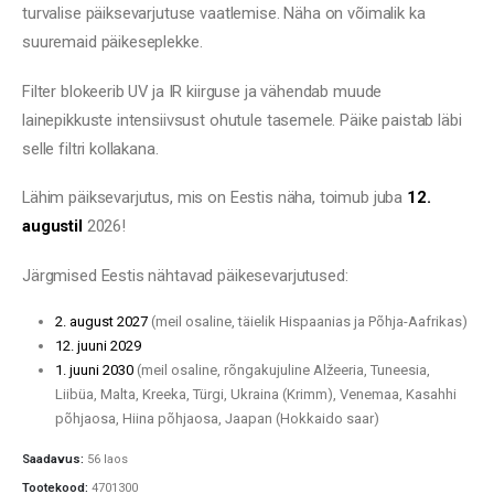
turvalise päiksevarjutuse vaatlemise. Näha on võimalik ka
suuremaid päikeseplekke.
Filter blokeerib UV ja IR kiirguse ja vähendab muude
lainepikkuste intensiivsust ohutule tasemele. Päike paistab läbi
selle filtri kollakana.
Lähim päiksevarjutus, mis on Eestis näha, toimub juba
12.
augustil
2026!
Järgmised Eestis nähtavad päikesevarjutused:
2. august 2027
(meil osaline, täielik Hispaanias ja Põhja-Aafrikas)
12. juuni 2029
1. juuni 2030
(meil osaline, rõngakujuline Alžeeria, Tuneesia,
Liibüa, Malta, Kreeka, Türgi, Ukraina (Krimm), Venemaa, Kasahhi
põhjaosa, Hiina põhjaosa, Jaapan (Hokkaido saar)
Saadavus:
56 laos
Tootekood:
4701300