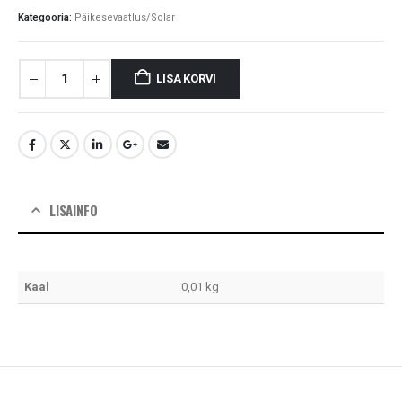
Kategooria:
Päikesevaatlus/Solar
LISA KORVI
LISAINFO
Kaal
0,01 kg