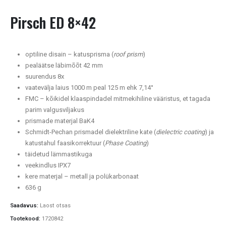
Pirsch ED 8×42
optiline disain – katusprisma (
roof prism
)
pealäätse läbimõõt 42 mm
suurendus 8x
vaatevälja laius 1000 m peal 125 m ehk 7,14°
FMC – kõikidel klaaspindadel mitmekihiline vääristus, et tagada
parim valgusviljakus
prismade materjal BaK4
Schmidt-Pechan prismadel dielektriline kate (
dielectric coating
) ja
katustahul faasikorrektuur (
Phase Coating
)
täidetud lämmastikuga
veekindlus IPX7
kere materjal – metall ja polükarbonaat
636 g
Saadavus:
Laost otsas
Tootekood:
1720842