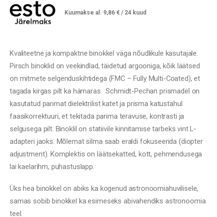
Kuumakse al.
9,86
€
/ 24 kuud
Kvaliteetne ja kompaktne binokkel väga nõudlikule kasutajale.
Pirsch binoklid on veekindlad, täidetud argooniga, kõik läätsed
on mitmete selgenduskihtidega (FMC – Fully Multi-Coated), et
tagada kirgas pilt ka hämaras. Schmidt-Pechan prismadel on
kasutatud parimat dielektrilist katet ja prisma katustahul
faasikorrektuuri, et tekitada parima teravuse, kontrasti ja
selgusega pilt. Binoklil on statiivile kinnitamise tarbeks vint L-
adapteri jaoks. Mõlemat silma saab eraldi fokuseerida (diopter
adjustment). Komplektis on läätsekatted, kott, pehmendusega
lai kaelarihm, puhastuslapp.
Üks hea binokkel on abiks ka kogenud astronoomiahuvilisele,
samas sobib binokkel ka esimeseks abivahendiks astronoomia
teel.