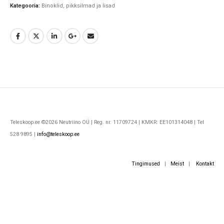
Kategooria:
Binoklid, pikksilmad ja lisad
Teleskoop.ee ©2026 Neutriino OÜ | Reg. nr. 11709724 | KMKR: EE101314048 | Tel
528 9895 |
info@teleskoop.ee
Tingimused
|
Meist
|
Kontakt