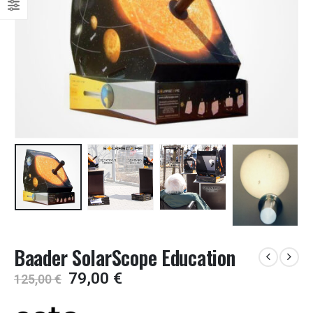
Baader SolarScope Education
Algne
Current
79,00
€
125,00
€
hind
price
oli:
is: