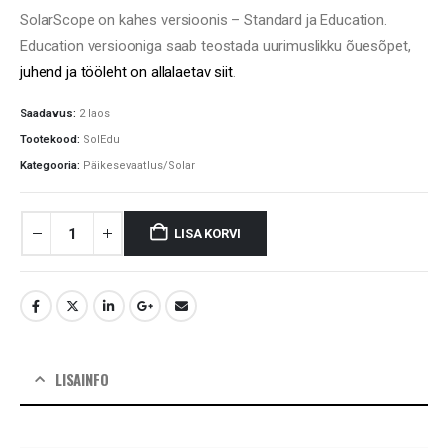
SolarScope on kahes versioonis – Standard ja Education.
Education versiooniga saab teostada uurimuslikku õuesõpet,
juhend ja tööleht on allalaetav siit
.
Saadavus:
2 laos
Tootekood:
SolEdu
Kategooria:
Päikesevaatlus/Solar
LISA KORVI
LISAINFO