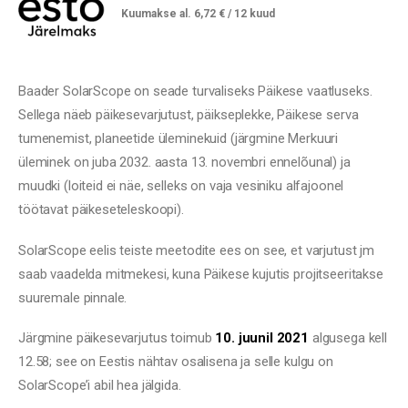
125,00 €.
79,00 €.
Kuumakse al.
6,72
€
/ 12 kuud
Baader SolarScope on seade turvaliseks Päikese vaatluseks.
Sellega näeb päikesevarjutust, päikseplekke, Päikese serva
tumenemist, planeetide üleminekuid (järgmine Merkuuri
üleminek on juba 2032. aasta 13. novembri ennelõunal) ja
muudki (loiteid ei näe, selleks on vaja vesiniku alfajoonel
töötavat päikeseteleskoopi).
SolarScope eelis teiste meetodite ees on see, et varjutust jm
saab vaadelda mitmekesi, kuna Päikese kujutis projitseeritakse
suuremale pinnale.
Järgmine päikesevarjutus toimub
10. juunil 2021
algusega kell
12.58; see on Eestis nähtav osalisena ja selle kulgu on
SolarScope’i abil hea jälgida.