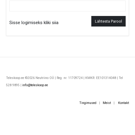
Lähtesta Parool
Sisse logimiseks kliki siia
Teleskoop.ee ©2026 Neutriino OÜ | Reg. nr. 11709724 | KMKR: EE101314048 | Tel
528 9895 |
info@teleskoop.ee
Tingimused
|
Meist
|
Kontakt